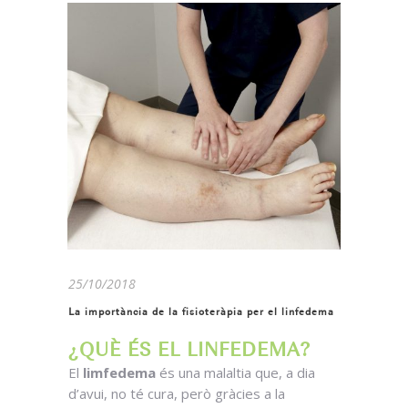
25/10/2018
La importància de la fisioteràpia per el linfedema
¿QUÈ ÉS EL LINFEDEMA?
El
limfedema
és una malaltia que, a dia
d’avui, no té cura, però gràcies a la