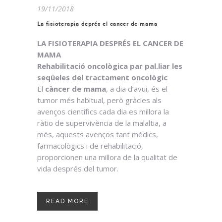
19/11/2018
La fisioterapia deprés el cancer de mama
LA FISIOTERAPIA DESPRÉS EL CANCER DE
MAMA
Rehabilitació oncològica par pal.liar les
seqüeles del tractament oncològic
El
càncer de mama
, a dia d’avui, és el
tumor més habitual, però gràcies als
avenços científics cada dia es millora la
ràtio de supervivència de la malaltia, a
més, aquests avenços tant mèdics,
farmacològics i de rehabilitació,
proporcionen una millora de la qualitat de
vida després del tumor.
READ MORE