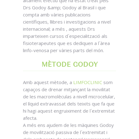
altament efectiu que ha estat creat pels
Drs Godoy &amp; Godoy al Brasil i que
compta amb vàries publicacions
científiques, llibres i investigacions a nivel
internacional; a més , aquests Drs
imparteixen cursos d´especialització als
fisioterapeutes que es dediquen a l´àrea
linfo-venosa per vàries parts del món.
MÈTODE GODOY
Amb aquest mètode, a
LIMFOCLINIC
som
capaços de drenar mitjançant la movilitat
de les macromolèculas a nivell microcelular,
el líquid extravassat dels teixits que fa que
hi hagi aquest engruiximent de l´extremitat
afecta.
A més ens ajudem de les màquines Godoy
de movilització passiva de l´extremitat i