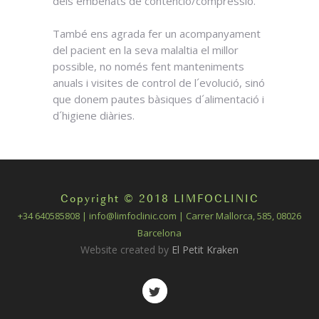
dels embenats de contenció/compressió.
També ens agrada fer un acompanyament
del pacient en la seva malaltia el millor
possible, no només fent manteniments
anuals i visites de control de l´evolució, sinó
que donem pautes bàsiques d´alimentació i
d´higiene diàries.
Copyright © 2018 LIMFOCLINIC
+34 640585808 | info@limfoclinic.com | Carrer Mallorca, 585, 08026
Barcelona
Website created by
El Petit Kraken