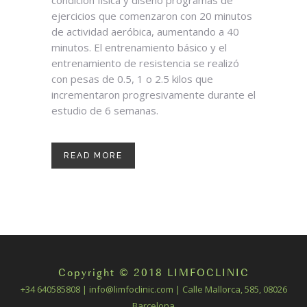
condición física y diseñó programas de
ejercicios que comenzaron con 20 minutos
de actividad aeróbica, aumentando a 40
minutos. El entrenamiento básico y el
entrenamiento de resistencia se realizó
con pesas de 0.5, 1 o 2.5 kilos que
incrementaron progresivamente durante el
estudio de 6 semanas.
READ MORE
Copyright © 2018 LIMFOCLINIC
+34 640585808 | info@limfoclinic.com | Calle Mallorca, 585, 08026
Barcelona